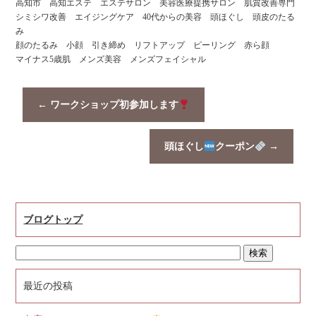
高知市 高知エステ エステサロン 美容医療提携サロン 肌質改善専門
シミシワ改善 エイジングケア 40代からの美容 頭ほぐし 頭皮のたる
み
顔のたるみ 小顔 引き締め リフトアップ ピーリング 赤ら顔
マイナス5歳肌 メンズ美容 メンズフェイシャル
←
ワークショップ初参加します
頭ほぐし
クーポン
→
ブログトップ
最近の投稿