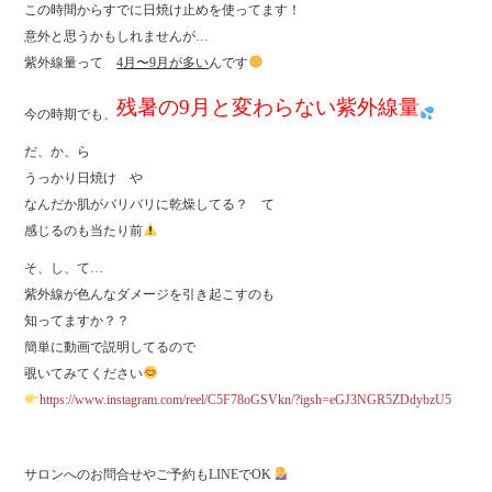
この時間からすでに日焼け止めを使ってます！
意外と思うかもしれませんが…
紫外線量って
4月〜9月が多い
んです
残暑の9月と変わらない紫外線量
今の時期でも、
だ、か、ら
うっかり日焼け や
なんだか肌がバリバリに乾燥してる？ て
感じるのも当たり前
そ、し、て…
紫外線が色んなダメージを引き起こすのも
知ってますか？？
簡単に動画で説明してるので
覗いてみてください
https://www.instagram.com/reel/C5F78oGSVkn/?igsh=eGJ3NGR5ZDdybzU5
サロンへのお問合せやご予約もLINEでOK