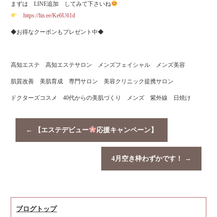
まずは LINE追加 してみて下さいね
https://lin.ee/Ke6U61d
◆お得なクーポンもプレゼント中◆
高知エステ 高知エステサロン メンズフェイシャル メンズ美容
肌質改善 美肌育成 専門サロン 美容クリニック提携サロン
ドクターズコスメ 40代からの美肌づくり メンズ 紫外線 日焼け
←
【エステデビュー
応援キャンペーン】
4月空き枠わずかです！
→
ブログトップ